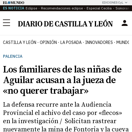
EDICIONES CyL
ES NOTICIA
Eclipse
Recomendaciones eclipse
Especial Cecilia
Sonoram
Menú
CASTILLA Y LEÓN
OPINIÓN
LA POSADA
INNOVADORES
MUNDO 
PALENCIA
Los familiares de las niñas de
Aguilar acusan a la jueza de
«no querer trabajar»
La defensa recurre ante la Audiencia
Provincial el achivo del caso por «flecos»
en la investigación / Solicitan rastrear
nuevamente la mina de Fontoria y la cueva