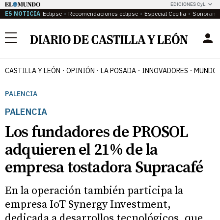
EDICIONES CyL
ES NOTICIA
Eclipse
Recomendaciones eclipse
Especial Cecilia
Sonoram
Menú
CASTILLA Y LEÓN
OPINIÓN
LA POSADA
INNOVADORES
MUNDO 
PALENCIA
PALENCIA
Los fundadores de PROSOL
adquieren el 21% de la
empresa tostadora Supracafé
En la operación también participa la
empresa IoT Synergy Investment,
dedicada a desarrollos tecnológicos, que