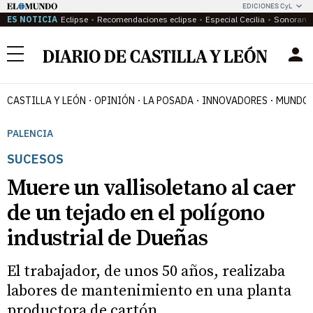
EDICIONES CyL
ES NOTICIA
Eclipse
Recomendaciones eclipse
Especial Cecilia
Sonoram
Menú
CASTILLA Y LEÓN
OPINIÓN
LA POSADA
INNOVADORES
MUNDO 
PALENCIA
SUCESOS
Muere un vallisoletano al caer
de un tejado en el polígono
industrial de Dueñas
El trabajador, de unos 50 años, realizaba
labores de mantenimiento en una planta
productora de cartón