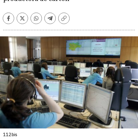
Facebook
Twitter
Whatsapp
Telegram
Copiar
enlace
112bis