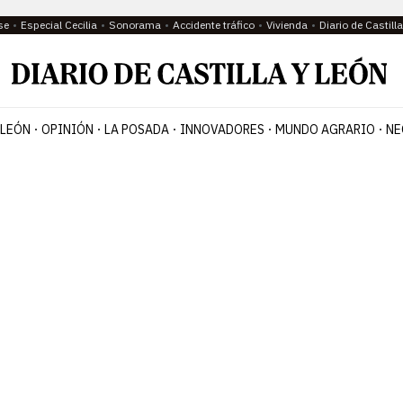
se
Especial Cecilia
Sonorama
Accidente tráfico
Vivienda
Diario de Castil
 LEÓN
OPINIÓN
LA POSADA
INNOVADORES
MUNDO AGRARIO
NE