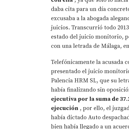
con ella
, ya que sólo lo hacía
daba cita para un día concreto
excusaba a la abogada alegan
juicios. Transcurrió todo 2013
estado del juicio monitorio, 
con una letrada de Málaga, e
Telefónicamente la acusada c
presentado el juicio monitor
Palencia HRM SL, que su letra
había finalizando sin oposici
ejecutiva por la suma de 37.
ejecución
, por ello, el juzg
había dictado Auto despachado
bien había llegado a un acuer