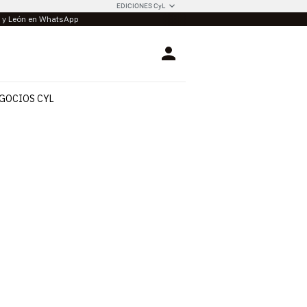
EDICIONES CyL
la y León en WhatsApp
Login
GOCIOS CYL