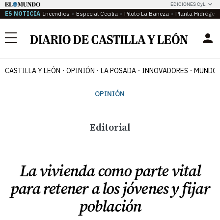
EDICIONES CyL
ES NOTICIA
Incendios
Especial Cecilia
Piloto La Bañeza
Planta Hidrógen
Menú
CASTILLA Y LEÓN
OPINIÓN
LA POSADA
INNOVADORES
MUNDO 
OPINIÓN
Editorial
La vivienda como parte vital
para retener a los jóvenes y fijar
población