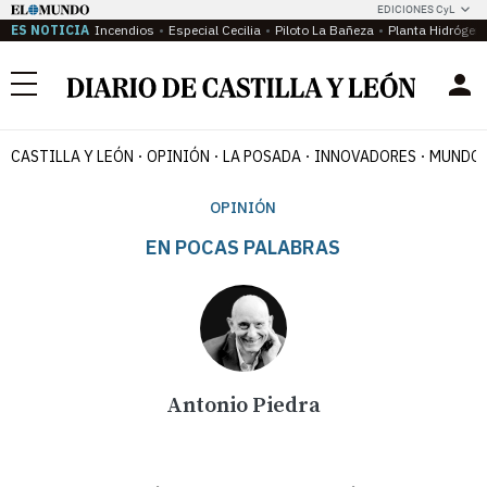
EDICIONES CyL
ES NOTICIA
Incendios
Especial Cecilia
Piloto La Bañeza
Planta Hidrógen
Menú
CASTILLA Y LEÓN
OPINIÓN
LA POSADA
INNOVADORES
MUNDO 
OPINIÓN
EN POCAS PALABRAS
Antonio Piedra