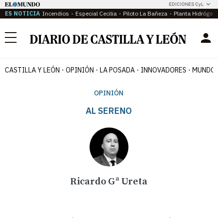
EDICIONES CyL
ES NOTICIA
Incendios
Especial Cecilia
Piloto La Bañeza
Planta Hidrógen
Menú
CASTILLA Y LEÓN
OPINIÓN
LA POSADA
INNOVADORES
MUNDO 
OPINIÓN
AL SERENO
Ricardo Gª Ureta