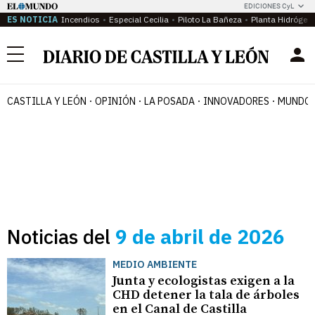
EDICIONES CyL
ES NOTICIA
Incendios
Especial Cecilia
Piloto La Bañeza
Planta Hidrógen
Menú
CASTILLA Y LEÓN
OPINIÓN
LA POSADA
INNOVADORES
MUNDO 
Noticias del
9 de abril de 2026
MEDIO AMBIENTE
Junta y ecologistas exigen a la
CHD detener la tala de árboles
en el Canal de Castilla