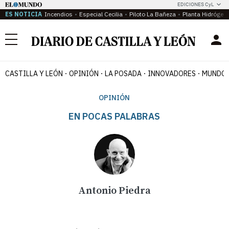
EDICIONES CyL
ES NOTICIA
Incendios
Especial Cecilia
Piloto La Bañeza
Planta Hidrógen
Menú
CASTILLA Y LEÓN
OPINIÓN
LA POSADA
INNOVADORES
MUNDO 
OPINIÓN
EN POCAS PALABRAS
Antonio Piedra