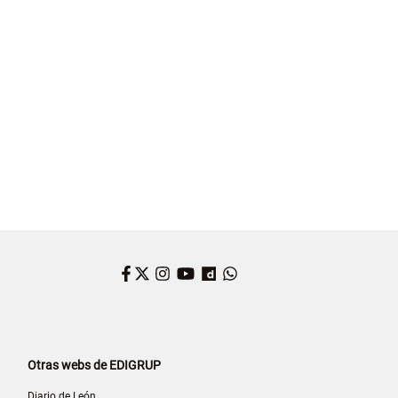
Facebook
Twitter
Instagram
YouTube
Dailymotion
WhatsApp
Otras webs de EDIGRUP
Diario de León