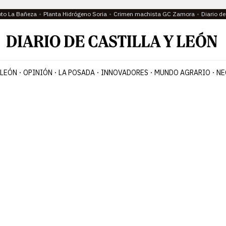
oto La Bañeza
Planta Hidrógeno Soria
Crimen machista GC Zamora
Diario d
 LEÓN
OPINIÓN
LA POSADA
INNOVADORES
MUNDO AGRARIO
NE