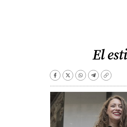
El es
Facebook
Twitter
Whatsapp
Telegram
Copiar
enlace