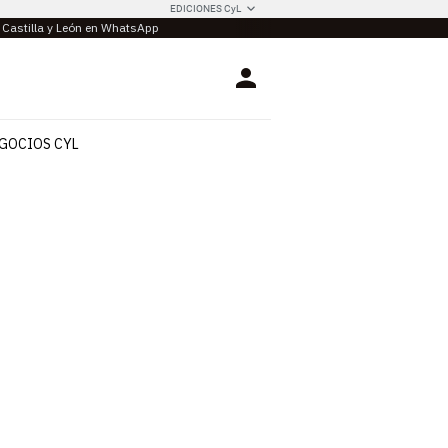
EDICIONES CyL
e Castilla y León en WhatsApp
Login
GOCIOS CYL