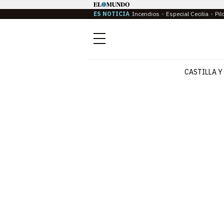
ES NOTICIA
Incendios
Especial Cecilia
Pil
Menú
CASTILLA Y