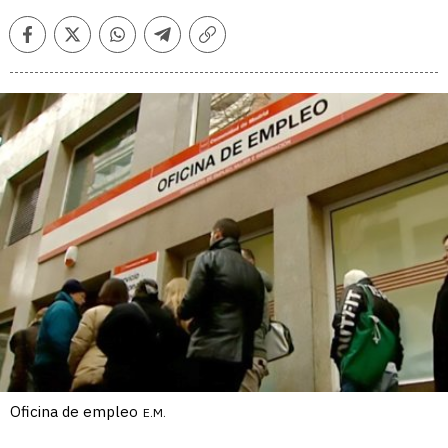
Facebook
Twitter
Whatsapp
Telegram
Copiar
enlace
Oficina de empleo
E.M.