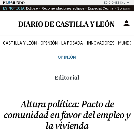
EDICIONES CyL
ES NOTICIA
Eclipse
Recomendaciones eclipse
Especial Cecilia
Sonoram
Menú
CASTILLA Y LEÓN
OPINIÓN
LA POSADA
INNOVADORES
MUNDO 
OPINIÓN
Editorial
Altura política: Pacto de
comunidad en favor del empleo y
la vivienda