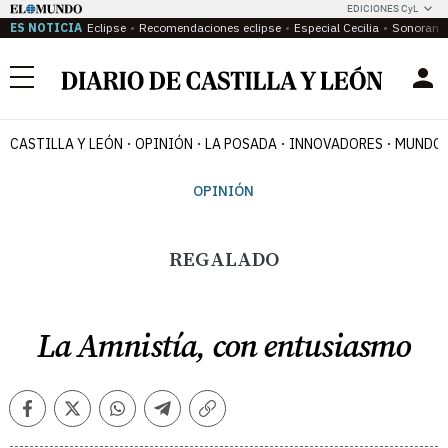
EDICIONES CyL
ES NOTICIA
Eclipse
Recomendaciones eclipse
Especial Cecilia
Sonoram
Menú
CASTILLA Y LEÓN
OPINIÓN
LA POSADA
INNOVADORES
MUNDO 
OPINIÓN
REGALADO
La Amnistía, con entusiasmo
Facebook
Twitter
Whatsapp
Telegram
Copiar
enlace