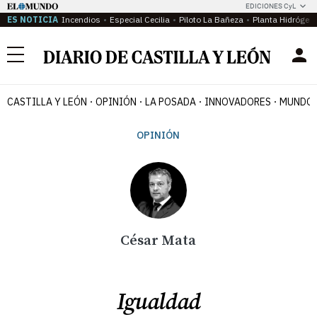
EDICIONES CyL
ES NOTICIA
Incendios
Especial Cecilia
Piloto La Bañeza
Planta Hidrógen
Menú
CASTILLA Y LEÓN
OPINIÓN
LA POSADA
INNOVADORES
MUNDO 
OPINIÓN
César Mata
Igualdad