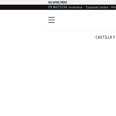
ES NOTICIA
Incendios
Especial Cecilia
Pil
Menú
CASTILLA Y