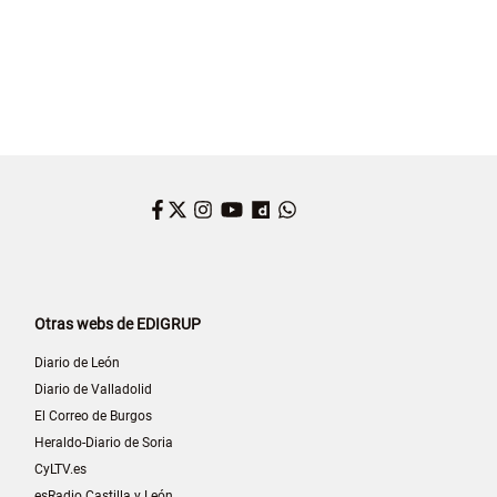
Facebook
Twitter
Instagram
YouTube
Dailymotion
WhatsApp
Otras webs de EDIGRUP
Diario de León
Diario de Valladolid
El Correo de Burgos
Heraldo-Diario de Soria
CyLTV.es
esRadio Castilla y León