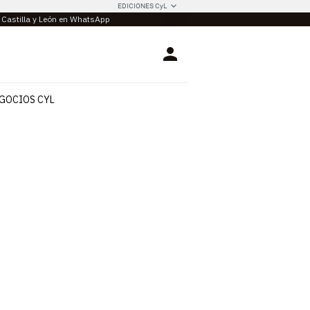
EDICIONES CyL
e Castilla y León en WhatsApp
Login
GOCIOS CYL