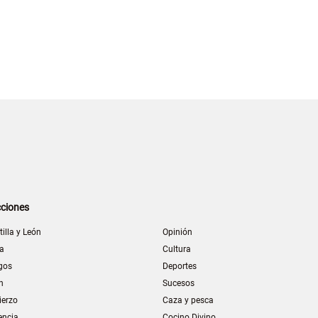
ciones
tilla y León
Opinión
la
Cultura
gos
Deportes
n
Sucesos
ierzo
Caza y pesca
encia
Cocino Divino