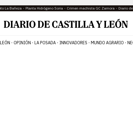
oto La Bañeza
Planta Hidrógeno Soria
Crimen machista GC Zamora
Diario d
 LEÓN
OPINIÓN
LA POSADA
INNOVADORES
MUNDO AGRARIO
NE