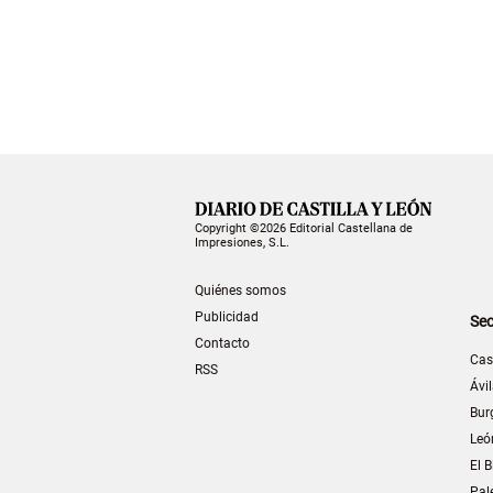
Copyright ©2026 Editorial Castellana de
Impresiones, S.L.
Quiénes somos
Publicidad
Sec
Contacto
Cas
RSS
Ávi
Bur
Leó
El B
Pal