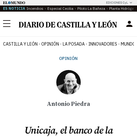
EDICIONES CyL
ES NOTICIA
Incendios
Especial Cecilia
Piloto La Bañeza
Planta Hidrógen
Menú
CASTILLA Y LEÓN
OPINIÓN
LA POSADA
INNOVADORES
MUNDO 
OPINIÓN
Antonio Piedra
Unicaja, el banco de la