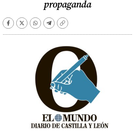
propaganda
Facebook
Twitter
Whatsapp
Telegram
Copiar
enlace