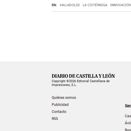
EN:
VALLADOLID
LA CISTÉRNIGA
INNOVACIÓ
Copyright ©2026 Editorial Castellana de
Impresiones, S.L.
Quiénes somos
Publicidad
Sec
Contacto
Cas
RSS
Ávi
Bur