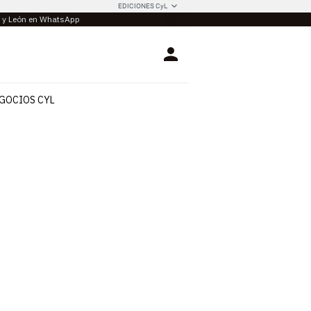
EDICIONES CyL
la y León en WhatsApp
Login
GOCIOS CYL