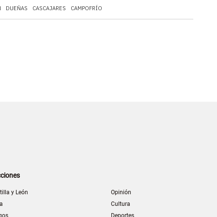
N
DUEÑAS
CASCAJARES
CAMPOFRÍO
ciones
tilla y León
Opinión
la
Cultura
gos
Deportes