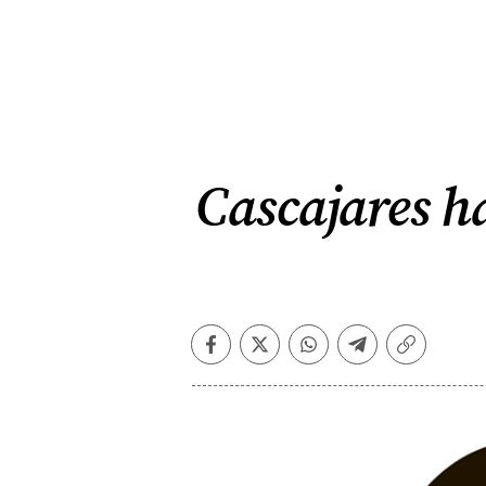
Cascajares h
Facebook
Twitter
Whatsapp
Telegram
Copiar
enlace