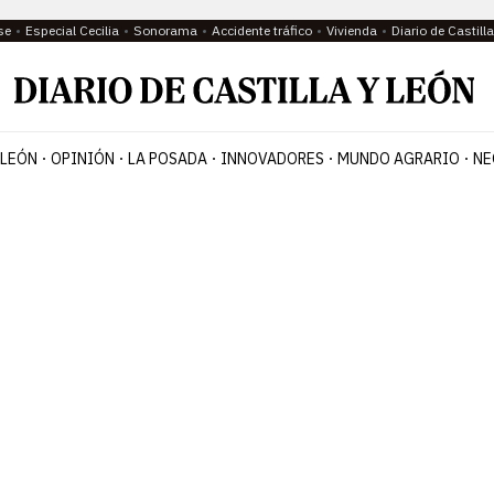
se
Especial Cecilia
Sonorama
Accidente tráfico
Vivienda
Diario de Castil
 LEÓN
OPINIÓN
LA POSADA
INNOVADORES
MUNDO AGRARIO
NE