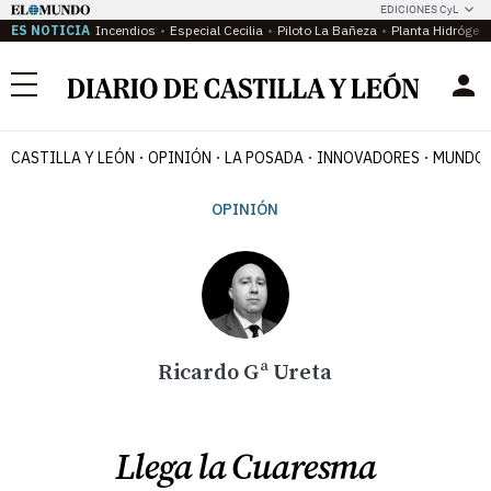
EDICIONES CyL
ES NOTICIA
Incendios
Especial Cecilia
Piloto La Bañeza
Planta Hidrógen
Menú
CASTILLA Y LEÓN
OPINIÓN
LA POSADA
INNOVADORES
MUNDO 
OPINIÓN
Ricardo Gª Ureta
Llega la Cuaresma