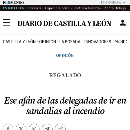
EDICIONES CyL
ES NOTICIA
Incendios
Especial Cecilia
Piloto La Bañeza
Planta Hidrógen
Menú
CASTILLA Y LEÓN
OPINIÓN
LA POSADA
INNOVADORES
MUNDO 
OPINIÓN
REGALADO
Ese afán de las delegadas de ir en
sandalias al incendio