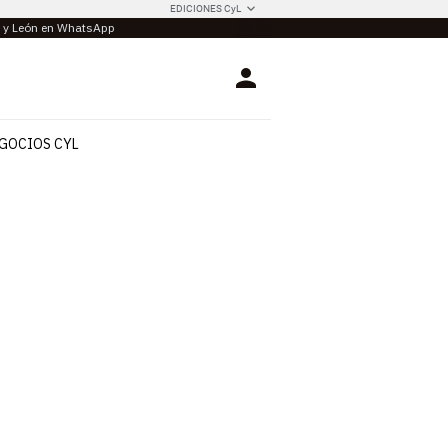
EDICIONES CyL
la y León en WhatsApp
Login
GOCIOS CYL