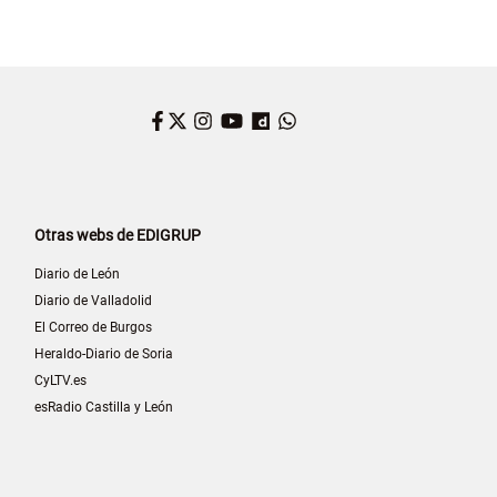
Facebook
Twitter
Instagram
YouTube
Dailymotion
WhatsApp
Otras webs de EDIGRUP
Diario de León
Diario de Valladolid
El Correo de Burgos
Heraldo-Diario de Soria
CyLTV.es
esRadio Castilla y León