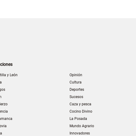
ciones
tilla y León
Opinión
la
Cultura
gos
Deportes
n
Sucesos
ierzo
Caza y pesca
encia
Cocino Divino
amanca
La Posada
ovia
Mundo Agrario
ia
Innovadores