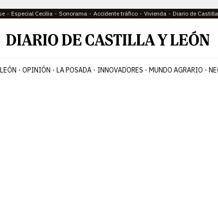
se
Especial Cecilia
Sonorama
Accidente tráfico
Vivienda
Diario de Castil
 LEÓN
OPINIÓN
LA POSADA
INNOVADORES
MUNDO AGRARIO
NE