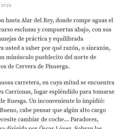
| 07:25
ón hasta Alar del Rey, donde rompe aguas el
 curso esclusas y compuertas abajo, con sus
 anejas de práctica y equilibrada
ya usted a saber por qué razón, o sinrazón,
un minúsculo pueblecito del norte de
ros de Cervera de Pisuerga.
inuosa carretera, en cuya mitad se encuentra
es Carrionas, lugar espléndido para tomarse
 de Ruesga. Un inconveniente lo impidió:
 Bueno, cabe pensar que algún alto cargo
necesite cambiar de coche… Paradores,
a dirigida por Óscar López. Sobran las