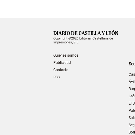
Copyright ©2026 Editorial Castellana de
Impresiones, S.L.
Quiénes somos
Publicidad
Sec
Contacto
Cas
RSS
Ávi
Bur
Leó
El B
Pal
Sal
Seg
Sor