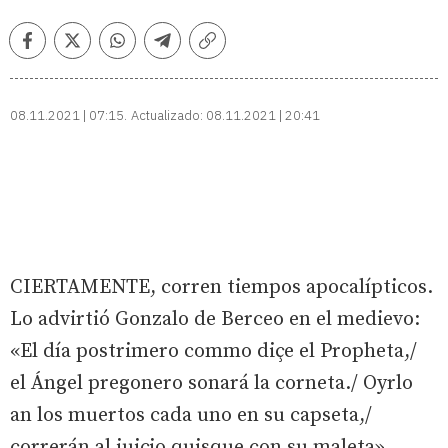
Facebook
Twitter
Whatsapp
Telegram
Copiar
enlace
08.11.2021 | 07:15
Actualizado:
08.11.2021 | 20:41
CIERTAMENTE, corren tiempos apocalípticos.
Lo advirtió Gonzalo de Berceo en el medievo:
«El día postrimero commo diçe el Propheta,/
el Ángel pregonero sonará la corneta./ Oyrlo
an los muertos cada uno en su capseta,/
correrán al juiçio quisque con su maleta».