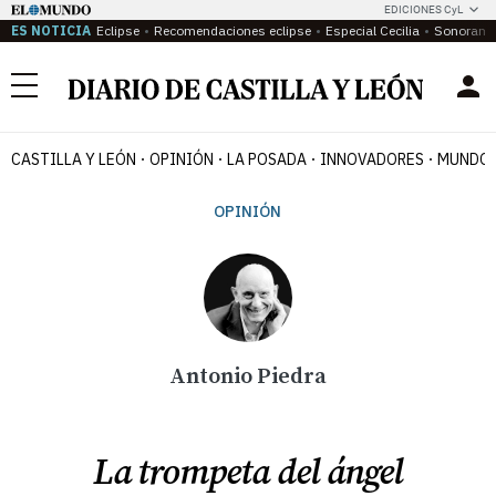
EDICIONES CyL
ES NOTICIA
Eclipse
Recomendaciones eclipse
Especial Cecilia
Sonoram
Menú
CASTILLA Y LEÓN
OPINIÓN
LA POSADA
INNOVADORES
MUNDO 
OPINIÓN
Antonio Piedra
La trompeta del ángel