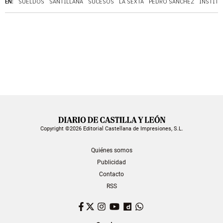
EN:
SUELDOS
SANTILLANA
SUCESOS
LA SEXTA
PEDRO SÁNCHEZ
INSTITU
Copyright ©2026 Editorial Castellana de Impresiones, S.L.
Quiénes somos
Publicidad
Contacto
RSS
Facebook
Twitter
Instagram
YouTube
Dailymotion
WhatsApp