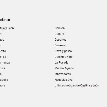
ciones
tilla y León
Opinión
la
Cultura
gos
Deportes
n
Sucesos
ierzo
Caza y pesca
encia
Cocino Divino
amanca
La Posada
ovia
Mundo Agrario
ia
Innovadores
ladolid
Negocios CyL
mora
Últimas noticias de Castilla y León