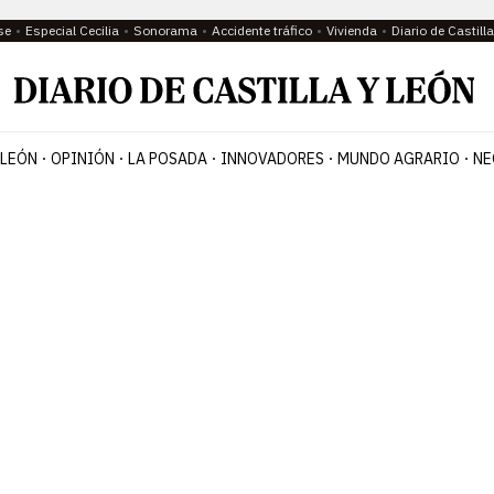
se
Especial Cecilia
Sonorama
Accidente tráfico
Vivienda
Diario de Castil
 LEÓN
OPINIÓN
LA POSADA
INNOVADORES
MUNDO AGRARIO
NE