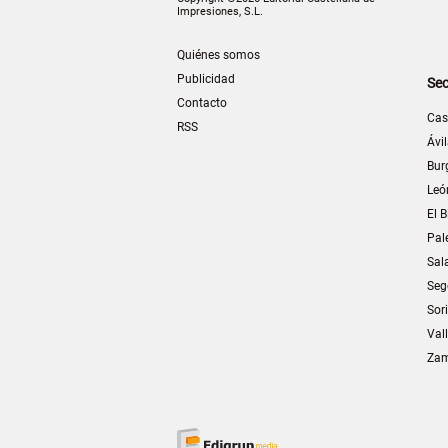
Impresiones, S.L.
Quiénes somos
Publicidad
Sec
Contacto
Cas
RSS
Ávi
Bur
Leó
El B
Pal
Sal
Seg
Sor
Val
Za