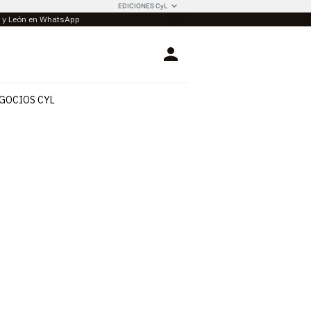
EDICIONES CyL
la y León en WhatsApp
Login
GOCIOS CYL