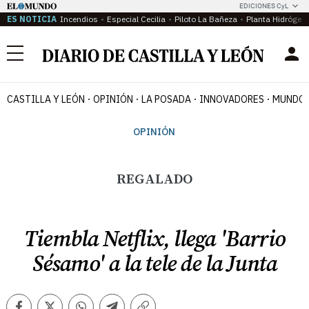
EDICIONES CyL
ES NOTICIA
Incendios
Especial Cecilia
Piloto La Bañeza
Planta Hidrógen
Menú
CASTILLA Y LEÓN
OPINIÓN
LA POSADA
INNOVADORES
MUNDO 
OPINIÓN
REGALADO
Tiembla Netflix, llega 'Barrio
Sésamo' a la tele de la Junta