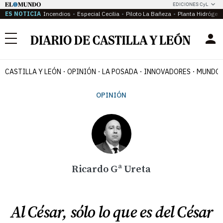
EDICIONES CyL
ES NOTICIA
Incendios
Especial Cecilia
Piloto La Bañeza
Planta Hidrógen
Menú
CASTILLA Y LEÓN
OPINIÓN
LA POSADA
INNOVADORES
MUNDO 
OPINIÓN
Ricardo Gª Ureta
Al César, sólo lo que es del César