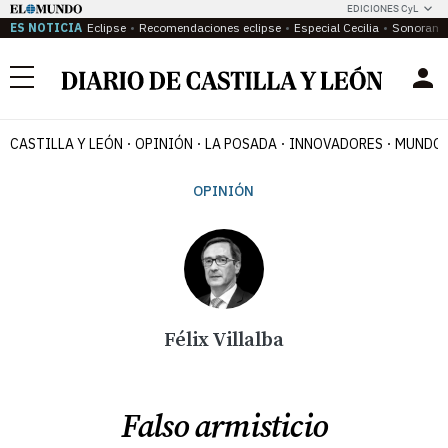
EDICIONES CyL
ES NOTICIA
Eclipse
Recomendaciones eclipse
Especial Cecilia
Sonoram
Menú
CASTILLA Y LEÓN
OPINIÓN
LA POSADA
INNOVADORES
MUNDO 
OPINIÓN
Félix Villalba
Falso armisticio