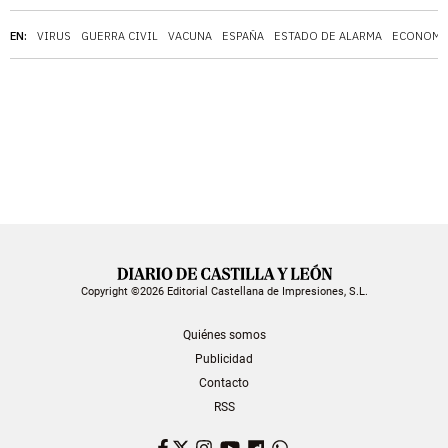
EN:
VIRUS
GUERRA CIVIL
VACUNA
ESPAÑA
ESTADO DE ALARMA
ECONOMÍ
Copyright ©2026 Editorial Castellana de Impresiones, S.L.
Quiénes somos
Publicidad
Contacto
RSS
Facebook
Twitter
Instagram
YouTube
Dailymotion
WhatsApp