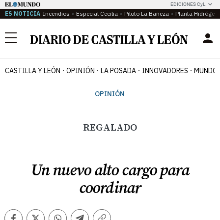
EDICIONES CyL
ES NOTICIA
Incendios
Especial Cecilia
Piloto La Bañeza
Planta Hidrógen
Menú
CASTILLA Y LEÓN
OPINIÓN
LA POSADA
INNOVADORES
MUNDO 
OPINIÓN
REGALADO
Un nuevo alto cargo para
coordinar