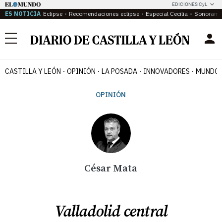
EDICIONES CyL
ES NOTICIA
Eclipse
Recomendaciones eclipse
Especial Cecilia
Sonoram
Menú
CASTILLA Y LEÓN
OPINIÓN
LA POSADA
INNOVADORES
MUNDO 
OPINIÓN
César Mata
Valladolid central