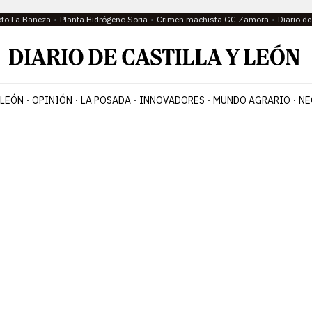
oto La Bañeza
Planta Hidrógeno Soria
Crimen machista GC Zamora
Diario d
 LEÓN
OPINIÓN
LA POSADA
INNOVADORES
MUNDO AGRARIO
NE