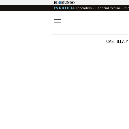
ES NOTICIA
Incendios
Especial Cecilia
Pil
Menú
CASTILLA Y