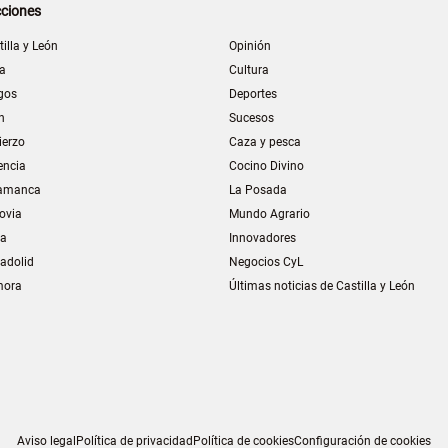
ciones
tilla y León
Opinión
la
Cultura
gos
Deportes
n
Sucesos
ierzo
Caza y pesca
encia
Cocino Divino
amanca
La Posada
ovia
Mundo Agrario
ia
Innovadores
ladolid
Negocios CyL
mora
Últimas noticias de Castilla y León
Aviso legal
Política de privacidad
Política de cookies
Configuración de cookies