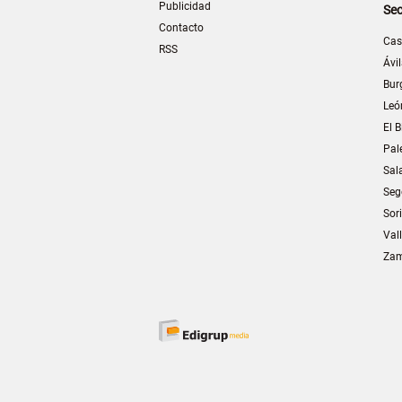
Publicidad
Sec
Contacto
Cas
RSS
Ávi
Bur
Leó
El B
Pal
Sal
Seg
Sor
Val
Za