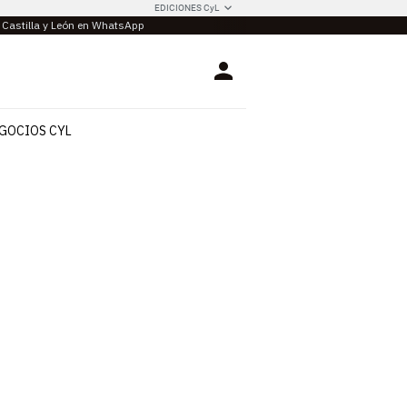
EDICIONES CyL
e Castilla y León en WhatsApp
Login
GOCIOS CYL