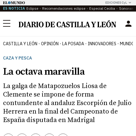
EDICIONES CyL
ES NOTICIA
Eclipse
Recomendaciones eclipse
Especial Cecilia
Sonoram
Menú
CASTILLA Y LEÓN
OPINIÓN
LA POSADA
INNOVADORES
MUNDO 
CAZA Y PESCA
La octava maravilla
La galga de Matapozuelos Liosa de
Clemente se impone de forma
contundente al andaluz Escorpión de Julio
Herrera en la final del Campeonato de
España disputada en Madrigal