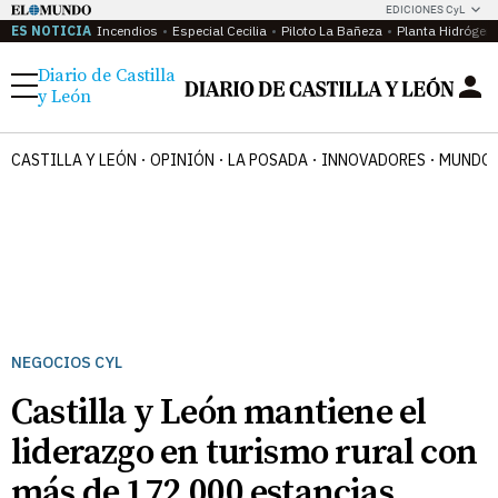
EDICIONES CyL
ES NOTICIA
Incendios
Especial Cecilia
Piloto La Bañeza
Planta Hidrógen
Diario de Castilla
Menú
y León
CASTILLA Y LEÓN
OPINIÓN
LA POSADA
INNOVADORES
MUNDO 
NEGOCIOS CYL
Castilla y León mantiene el
liderazgo en turismo rural con
más de 172.000 estancias