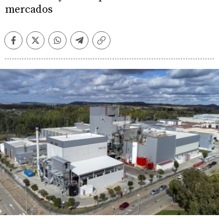
mercados
Facebook
Twitter
Whatsapp
Telegram
Copiar
enlace