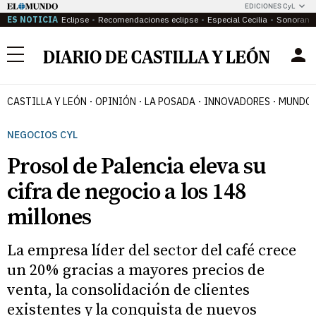
EDICIONES CyL
ES NOTICIA
Eclipse
Recomendaciones eclipse
Especial Cecilia
Sonoram
Menú
CASTILLA Y LEÓN
OPINIÓN
LA POSADA
INNOVADORES
MUNDO 
NEGOCIOS CYL
Prosol de Palencia eleva su
cifra de negocio a los 148
millones
La empresa líder del sector del café crece
un 20% gracias a mayores precios de
venta, la consolidación de clientes
existentes y la conquista de nuevos