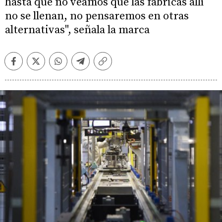
hasta que no veamos que las fábricas allí
no se llenan, no pensaremos en otras
alternativas", señala la marca
Facebook
Twitter
Whatsapp
Telegram
Copiar
enlace