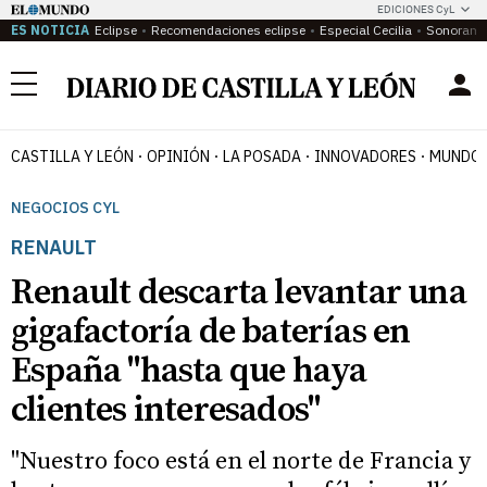
EDICIONES CyL
ES NOTICIA
Eclipse
Recomendaciones eclipse
Especial Cecilia
Sonoram
Menú
CASTILLA Y LEÓN
OPINIÓN
LA POSADA
INNOVADORES
MUNDO 
NEGOCIOS CYL
RENAULT
Renault descarta levantar una
gigafactoría de baterías en
España "hasta que haya
clientes interesados"
"Nuestro foco está en el norte de Francia y