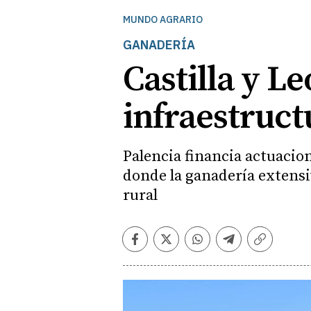
MUNDO AGRARIO
GANADERÍA
Castilla y L
infraestruc
Palencia financia actuacio
donde la ganadería extens
rural
Facebook
Twitter
Whatsapp
Telegram
Copiar
enlace