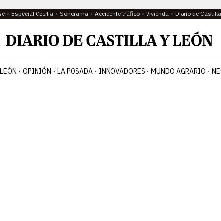
se
Especial Cecilia
Sonorama
Accidente tráfico
Vivienda
Diario de Castil
 LEÓN
OPINIÓN
LA POSADA
INNOVADORES
MUNDO AGRARIO
NE