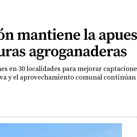
eón mantiene la apue
turas agroganaderas
nes en 30 localidades para mejorar captacion
iva y el aprovechamiento comunal continúan 