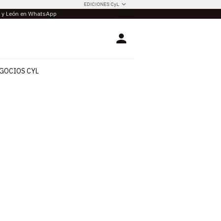
EDICIONES CyL
la y León en WhatsApp
Login
GOCIOS CYL