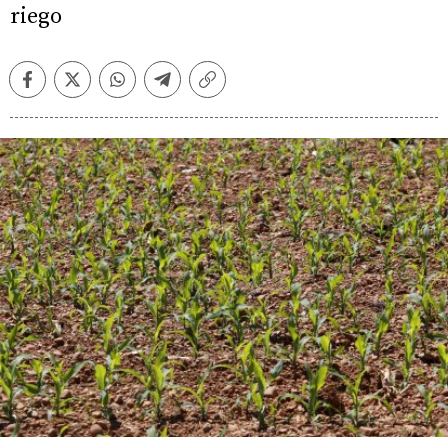
riego
Facebook
Twitter
Whatsapp
Telegram
Copiar
enlace