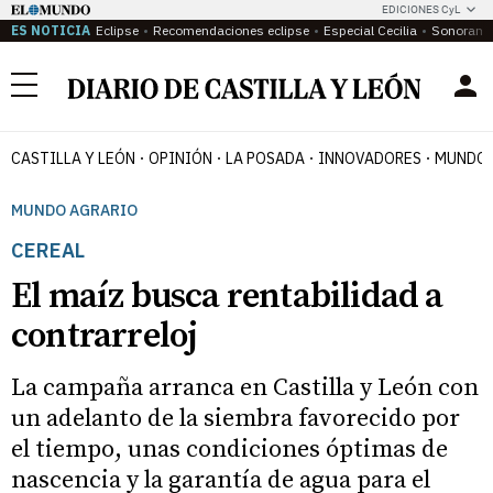
EDICIONES CyL
ES NOTICIA
Eclipse
Recomendaciones eclipse
Especial Cecilia
Sonoram
Menú
CASTILLA Y LEÓN
OPINIÓN
LA POSADA
INNOVADORES
MUNDO 
MUNDO AGRARIO
CEREAL
El maíz busca rentabilidad a
contrarreloj
La campaña arranca en Castilla y León con
un adelanto de la siembra favorecido por
el tiempo, unas condiciones óptimas de
nascencia y la garantía de agua para el