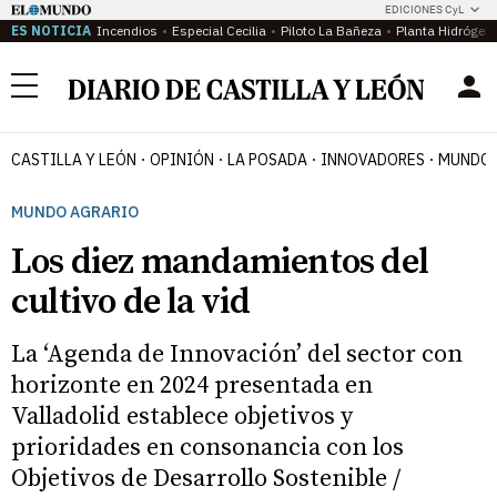
EDICIONES CyL
ES NOTICIA
Incendios
Especial Cecilia
Piloto La Bañeza
Planta Hidrógen
Menú
CASTILLA Y LEÓN
OPINIÓN
LA POSADA
INNOVADORES
MUNDO 
MUNDO AGRARIO
Los diez mandamientos del
cultivo de la vid
La ‘Agenda de Innovación’ del sector con
horizonte en 2024 presentada en
Valladolid establece objetivos y
prioridades en consonancia con los
Objetivos de Desarrollo Sostenible /