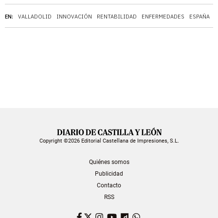
EN:
VALLADOLID
INNOVACIÓN
RENTABILIDAD
ENFERMEDADES
ESPAÑA
D
Copyright ©2026 Editorial Castellana de Impresiones, S.L.
Quiénes somos
Publicidad
Contacto
RSS
Facebook
Twitter
Instagram
YouTube
Dailymotion
WhatsApp