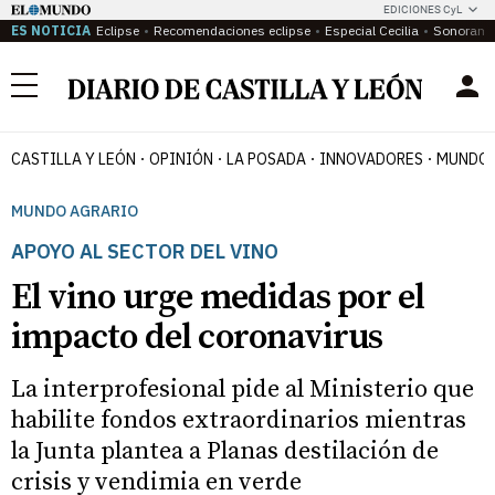
EDICIONES CyL
ES NOTICIA
Eclipse
Recomendaciones eclipse
Especial Cecilia
Sonoram
Menú
CASTILLA Y LEÓN
OPINIÓN
LA POSADA
INNOVADORES
MUNDO 
MUNDO AGRARIO
APOYO AL SECTOR DEL VINO
El vino urge medidas por el
impacto del coronavirus
La interprofesional pide al Ministerio que
habilite fondos extraordinarios mientras
la Junta plantea a Planas destilación de
crisis y vendimia en verde