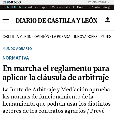
EDICIONES CyL
ES NOTICIA
Incendios
Especial Cecilia
Piloto La Bañeza
Planta Hidrógen
Menú
CASTILLA Y LEÓN
OPINIÓN
LA POSADA
INNOVADORES
MUNDO 
MUNDO AGRARIO
NORMATIVA
En marcha el reglamento para
aplicar la cláusula de arbitraje
La Junta de Arbitraje y Mediación aprueba
las normas de funcionamiento de la
herramienta que podrán usar los distintos
actores de los contratos agrarios / Prevé