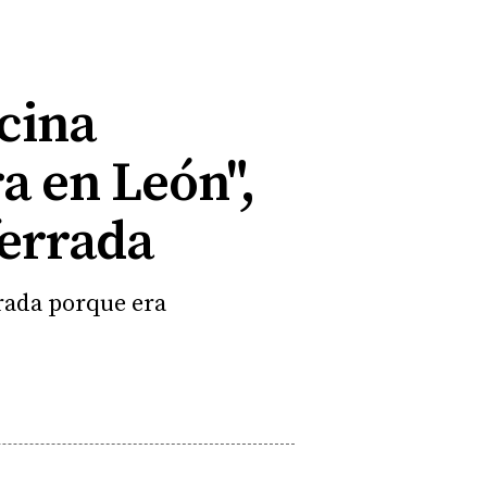
cina
a en León",
ferrada
rrada porque era