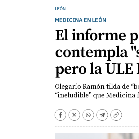
LEÓN
MEDICINA EN LEÓN
El informe p
contempla "s
pero la ULE 
Olegario Ramón tilda de “bo
“ineludible” que Medicina 
Facebook
Twitter
Whatsapp
Telegram
Copiar
enlace