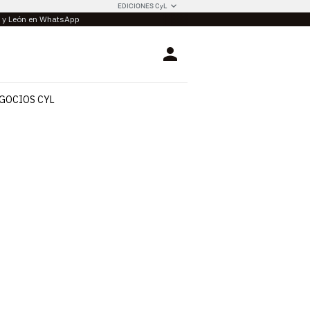
EDICIONES CyL
la y León en WhatsApp
Login
GOCIOS CYL