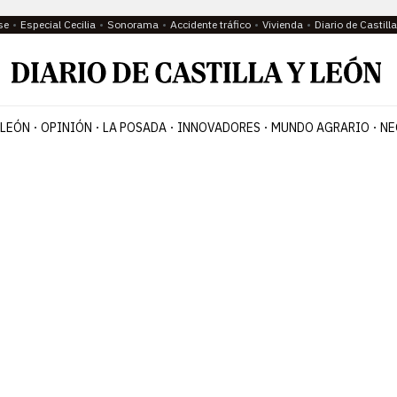
se
Especial Cecilia
Sonorama
Accidente tráfico
Vivienda
Diario de Castil
 LEÓN
OPINIÓN
LA POSADA
INNOVADORES
MUNDO AGRARIO
NE