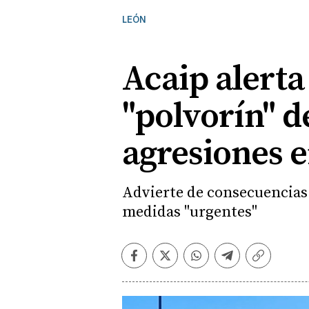
LEÓN
Acaip alerta
"polvorín" d
agresiones 
Advierte de consecuencias "
medidas "urgentes"
Facebook
Twitter
Whatsapp
Telegram
Copiar
enlace