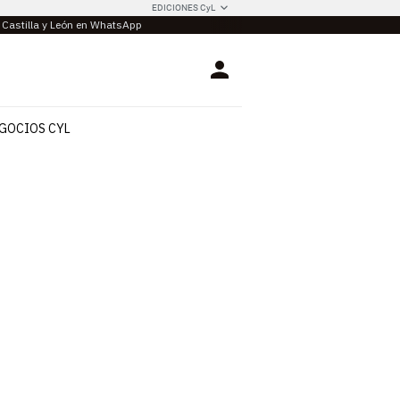
EDICIONES CyL
e Castilla y León en WhatsApp
Login
GOCIOS CYL