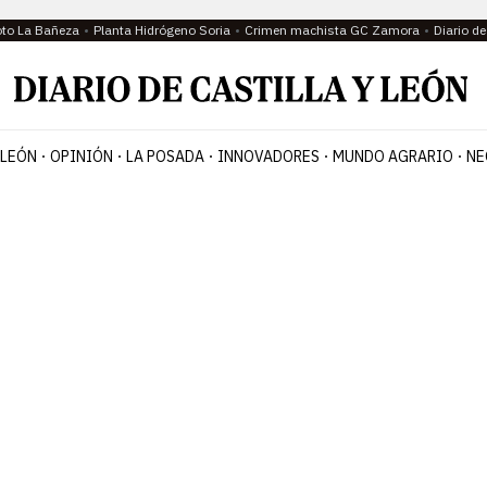
oto La Bañeza
Planta Hidrógeno Soria
Crimen machista GC Zamora
Diario d
 LEÓN
OPINIÓN
LA POSADA
INNOVADORES
MUNDO AGRARIO
NE