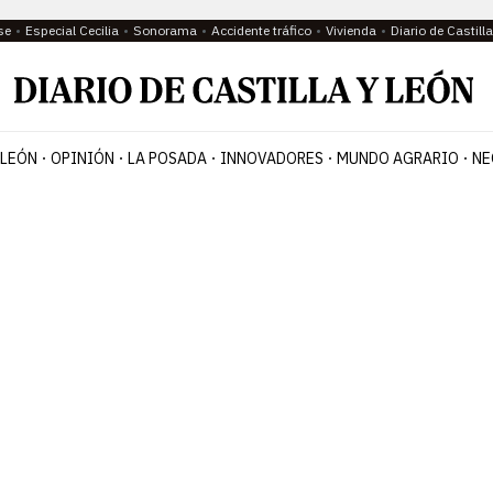
se
Especial Cecilia
Sonorama
Accidente tráfico
Vivienda
Diario de Castil
 LEÓN
OPINIÓN
LA POSADA
INNOVADORES
MUNDO AGRARIO
NE