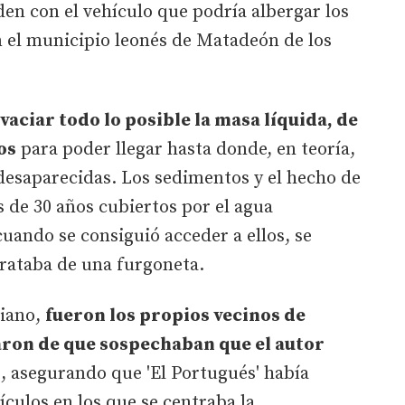
den con el vehículo que podría albergar los
n el municipio leonés de Matadeón de los
aciar todo lo posible la masa líquida, de
os
para poder llegar hasta donde, en teoría,
s desaparecidas. Los sedimentos y el hecho de
s de 30 años cubiertos por el agua
cuando se consiguió acceder a ellos, se
trataba de una furgoneta.
riano,
fueron los propios vecinos de
aron de que sospechaban que el autor
o
, asegurando que 'El Portugués' había
hículos en los que se centraba la