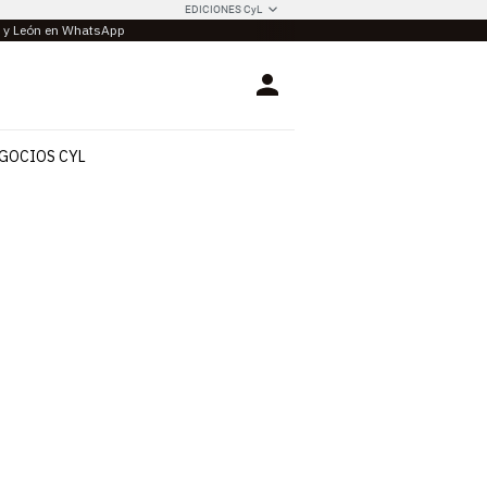
EDICIONES CyL
la y León en WhatsApp
Login
GOCIOS CYL