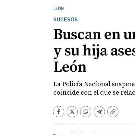
LEÓN
SUCESOS
Buscan en un
y su hija as
León
La Policía Nacional suspend
coincide con el que se rela
Facebook
Twitter
Whatsapp
Telegram
Copiar
enlace