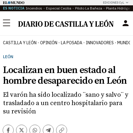
EDICIONES CyL
ES NOTICIA
Incendios
Especial Cecilia
Piloto La Bañeza
Planta Hidrógen
Menú
CASTILLA Y LEÓN
OPINIÓN
LA POSADA
INNOVADORES
MUNDO 
LEÓN
Localizan en buen estado al
hombre desaparecido en León
El varón ha sido localizado ¨sano y salvo¨ y
trasladado a un centro hospitalario para
su revisión
Facebook
Twitter
Whatsapp
Telegram
Copiar