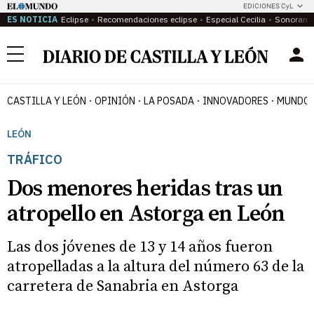
EDICIONES CyL
ES NOTICIA
Eclipse
Recomendaciones eclipse
Especial Cecilia
Sonoram
Menú
CASTILLA Y LEÓN
OPINIÓN
LA POSADA
INNOVADORES
MUNDO 
LEÓN
TRÁFICO
Dos menores heridas tras un
atropello en Astorga en León
Las dos jóvenes de 13 y 14 años fueron
atropelladas a la altura del número 63 de la
carretera de Sanabria en Astorga