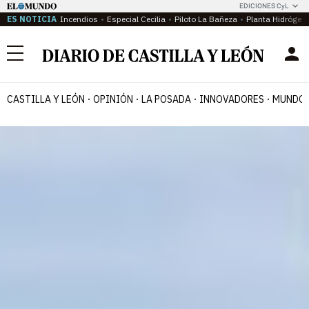
EDICIONES CyL
ES NOTICIA
Incendios
Especial Cecilia
Piloto La Bañeza
Planta Hidrógen
Menú
CASTILLA Y LEÓN
OPINIÓN
LA POSADA
INNOVADORES
MUNDO 