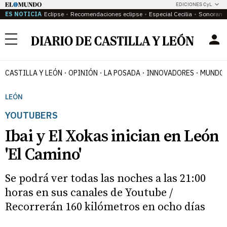
EDICIONES CyL
ES NOTICIA
Eclipse
Recomendaciones eclipse
Especial Cecilia
Sonoram
Menú
CASTILLA Y LEÓN
OPINIÓN
LA POSADA
INNOVADORES
MUNDO 
LEÓN
YOUTUBERS
Ibai y El Xokas inician en León
'El Camino'
Se podrá ver todas las noches a las 21:00
horas en sus canales de Youtube /
Recorrerán 160 kilómetros en ocho días