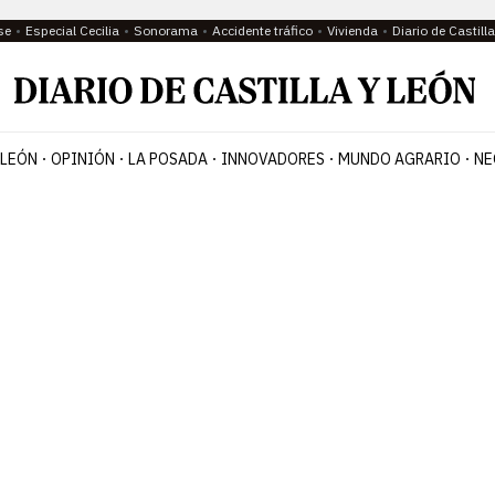
se
Especial Cecilia
Sonorama
Accidente tráfico
Vivienda
Diario de Castil
 LEÓN
OPINIÓN
LA POSADA
INNOVADORES
MUNDO AGRARIO
NE