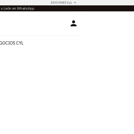
EDICIONES CyL
la y León en WhatsApp
Login
GOCIOS CYL