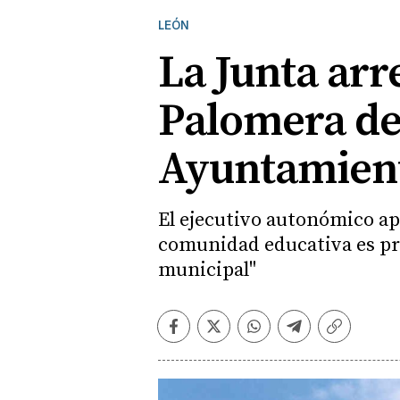
LEÓN
La Junta arr
Palomera de 
Ayuntamien
El ejecutivo autonómico apu
comunidad educativa es pri
municipal"
Facebook
Twitter
Whatsapp
Telegram
Copiar
enlace