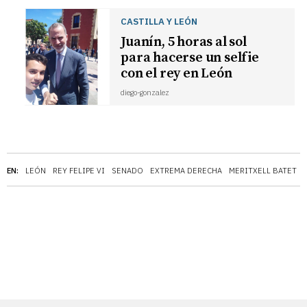
CASTILLA Y LEÓN
Juanín, 5 horas al sol
para hacerse un selfie
con el rey en León
diego-gonzalez
EN:
LEÓN
REY FELIPE VI
SENADO
EXTREMA DERECHA
MERITXELL BATET