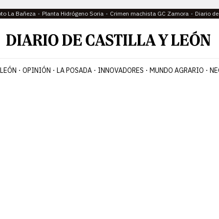
oto La Bañeza
Planta Hidrógeno Soria
Crimen machista GC Zamora
Diario d
 LEÓN
OPINIÓN
LA POSADA
INNOVADORES
MUNDO AGRARIO
NE