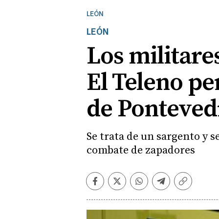
LEÓN
LEÓN
Los militare
El Teleno pe
de Ponteved
Se trata de un sargento y s
combate de zapadores
Facebook
Twitter
Whatsapp
Telegram
Copiar
enlace