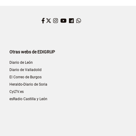
Facebook
Twitter
Instagram
YouTube
Dailymotion
WhatsApp
Otras webs de EDIGRUP
Diario de León
Diario de Valladolid
El Correo de Burgos
Heraldo-Diario de Soria
CyLTV.es
esRadio Castilla y León