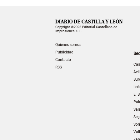
Copyright ©2026 Editorial Castellana de
Impresiones, S.L.
Quiénes somos
Publicidad
Sec
Contacto
Cas
RSS
Ávi
Bur
Leó
El B
Pal
Sal
Seg
Sor
Val
Za