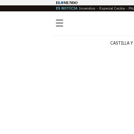
ES NOTICIA
Incendios
Especial Cecilia
Pil
Menú
CASTILLA Y