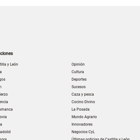
ciones
tilla y León
Opinión
la
Cultura
gos
Deportes
n
Sucesos
ierzo
Caza y pesca
encia
Cocino Divino
amanca
La Posada
ovia
Mundo Agrario
ia
Innovadores
ladolid
Negocios CyL
mora
Últimas noticias de Castilla y León