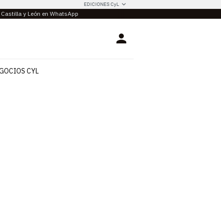
EDICIONES CyL
e Castilla y León en WhatsApp
Login
GOCIOS CYL