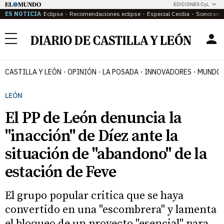
EDICIONES CyL
ES NOTICIA
Eclipse
Recomendaciones eclipse
Especial Cecilia
Sonoram
Menú
CASTILLA Y LEÓN
OPINIÓN
LA POSADA
INNOVADORES
MUNDO 
LEÓN
El PP de León denuncia la
"inacción" de Díez ante la
situación de "abandono" de la
estación de Feve
El grupo popular critica que se haya
convertido en una "escombrera" y lamenta
el bloqueo de un proyecto "esencial" para