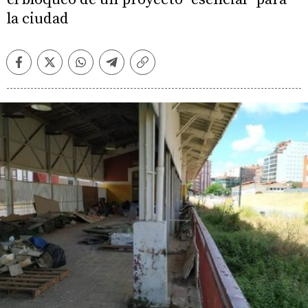
la ciudad
Facebook
Twitter
Whatsapp
Telegram
Copiar
enlace