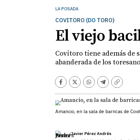
LA POSADA
COVITORO (DO TORO)
El viejo bac
Covitoro tiene además de su
abanderada de los toresano
Facebook
Twitter
Whatsapp
Telegram
Copiar
enlace
Amancio, en la sala de barricas de Covi
Javier Pérez Andrés