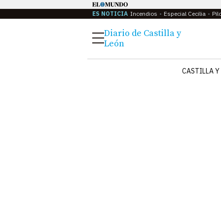
ES NOTICIA
Incendios
Especial Cecilia
Pil
Diario de Castilla y
Menú
León
CASTILLA Y