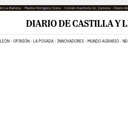
oto La Bañeza
Planta Hidrógeno Soria
Crimen machista GC Zamora
Diario d
 LEÓN
OPINIÓN
LA POSADA
INNOVADORES
MUNDO AGRARIO
NE