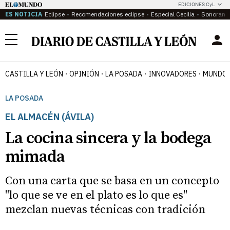
EDICIONES CyL
ES NOTICIA
Eclipse
Recomendaciones eclipse
Especial Cecilia
Sonoram
Menú
CASTILLA Y LEÓN
OPINIÓN
LA POSADA
INNOVADORES
MUNDO 
LA POSADA
EL ALMACÉN (ÁVILA)
La cocina sincera y la bodega
mimada
Con una carta que se basa en un concepto
"lo que se ve en el plato es lo que es"
mezclan nuevas técnicas con tradición