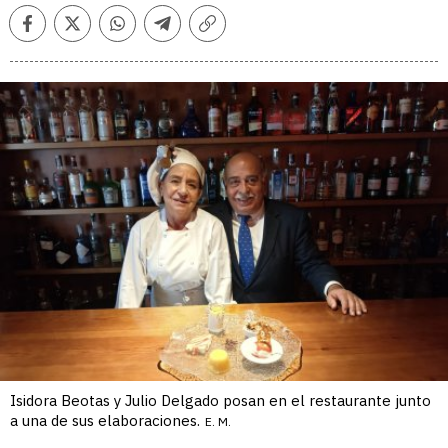
Facebook
Twitter
Whatsapp
Telegram
Copiar
enlace
Isidora Beotas y Julio Delgado posan en el restaurante junto
a una de sus elaboraciones.
E. M.