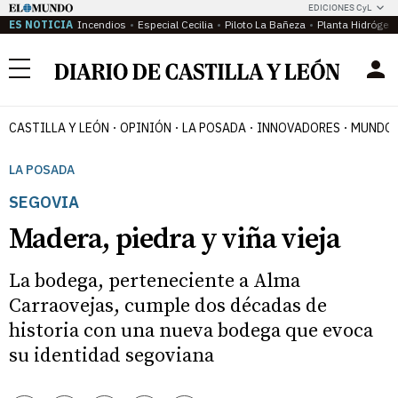
EDICIONES CyL
ES NOTICIA
Incendios
Especial Cecilia
Piloto La Bañeza
Planta Hidrógen
Menú
CASTILLA Y LEÓN
OPINIÓN
LA POSADA
INNOVADORES
MUNDO 
LA POSADA
SEGOVIA
Madera, piedra y viña vieja
La bodega, perteneciente a Alma
Carraovejas, cumple dos décadas de
historia con una nueva bodega que evoca
su identidad segoviana